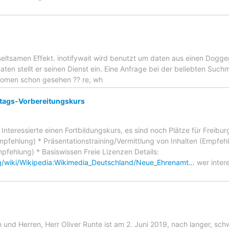
 seltsamen Effekt. inotifywait wird benutzt um daten aus einen Dogge
n stellt er seinen Dienst ein. Eine Anfrage bei der beliebten Suchm
nomen schon gesehen ?? re, wh
stags-Vorbereitungskurs
 Interessierte einen Fortbildungskurs, es sind noch Plätze für Freiburg
fehlung) * Präsentationstraining/Vermittlung von Inhalten (Empfe
pfehlung) * Basiswissen Freie Lizenzen Details:
org/wiki/Wikipedia:Wikimedia_Deutschland/Neue_Ehrenamt…
wer intere
und Herren, Herr Oliver Runte ist am 2. Juni 2019, nach langer, schw