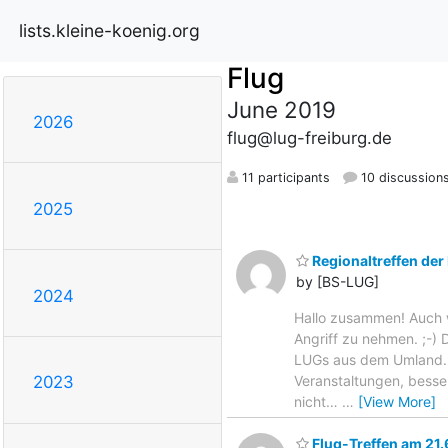
lists.kleine-koenig.org
Flug
June 2019
2026
flug@lug-freiburg.de
11 participants
10 discussion
2025
Regionaltreffen der
by [BS-LUG]
2024
Hallo zusammen! Auch we
Angriff zu nehmen. ;-) 
LUGs aus dem Umland.
Veranstaltungen, besse
2023
nicht…
…
[View More]
Flug-Treffen am 21