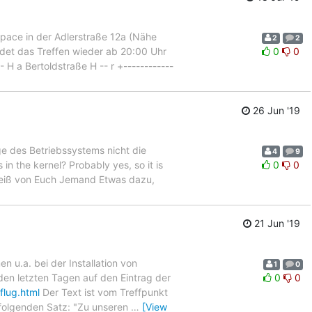
kspace in der Adlerstraße 12a (Nähe
2
2
ndet das Treffen wieder ab 20:00 Uhr
0
0
-- H a Bertoldstraße H -- r +------------
26 Jun '19
ge des Betriebssystems nicht die
4
9
 in the kernel? Probably yes, so it is
0
0
" Weiß von Euch Jemand Etwas dazu,
21 Jun '19
 u.a. bei der Installation von
1
0
den letzten Tagen auf den Eintrag der
0
0
flug.html
Der Text ist vom Treffpunkt
n folgenden Satz: "Zu unseren
…
[View