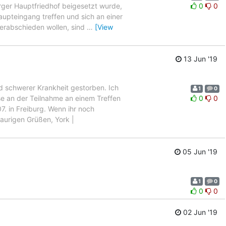
ger Hauptfriedhof beigesetzt wurde,
0
0
pteingang treffen und sich an einer
verabschieden wollen, sind
…
[View
13 Jun '19
nd schwerer Krankheit gestorben. Ich
1
0
se an der Teilnahme an einem Treffen
0
0
07. in Freiburg. Wenn ihr noch
raurigen Grüßen, York |
05 Jun '19
1
0
0
0
02 Jun '19