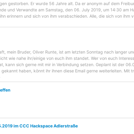
n gestorben. Er wurde 56 Jahre alt. Da er anonym auf dem Freibur
nde und Verwandte am Samstag, den 06. July 2019, um 14:30 am Hau
hn erinnern und sich von ihm verabschieden. Alle, die sich von ihm 
ft, mein Bruder, Oliver Runte, ist am letzten Sonntag nach langer u
icht wie nahe ihr/einige von euch ihm standet. Wer von euch Interes
at, kann sich gerne mit mir in Verbindung setzen. Geplant ist der 06.
gekannt haben, könnt ihr ihnen diese Email gerne weiterleiten. Mit t
e
effen
5.2019 im CCC Hackspace Adlerstraße