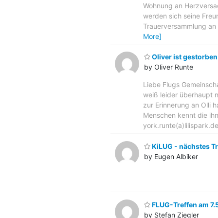
Wohnung an Herzversage
werden sich seine Freu
Trauerversammlung an i
More]
Oliver ist gestorben
by Oliver Runte
Liebe Flugs Gemeinscha
weiß leider überhaupt n
zur Erinnerung an Olli h
Menschen kennt die ihn 
york.runte(a)lilispark.d
KiLUG - nächstes Tr
by Eugen Albiker
FLUG-Treffen am 7.
by Stefan Ziegler