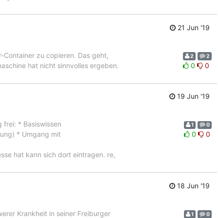
21 Jun '19
r-Container zu copieren. Das geht,
2
2
aschine hat nicht sinnvolles ergeben.
0
0
19 Jun '19
 frei: * Basiswissen
1
0
hlung) * Umgang mit
0
0
sse hat kann sich dort eintragen. re,
18 Jun '19
erer Krankheit in seiner Freiburger
1
0