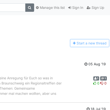
Manage this list
Sign In
Sign Up
Start a n
ew thread
05 Aug '19
 eine Anregung für Euch so was in
1
1
in Braunschweig ein Regionaltreffen der
0
0
. Themen: Gemeinsame
immer mal machen wollten, aber uns
18 Jul '19