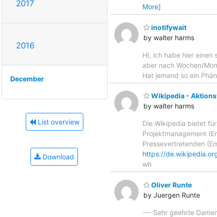
2017
More]
inotifywait
by walter harms
2016
HI, ich habe hier einen
aber nach Wochen/Monate
Hat jemand so ein Phä
December
Wikipedia - Aktion
by walter harms
List overview
Die Wikipedia bietet für
Projektmanagement (Emp
Pressevertretenden (Em
https://de.wikipedia.
Download
wh
Oliver Runte
by Juergen Runte
--- Sehr geehrte Damen 