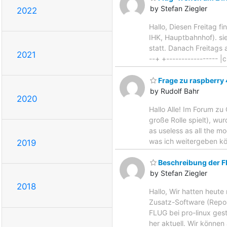
by Stefan Ziegler
2022
Hallo, Diesen Freitag f
IHK, Hauptbahnhof). s
statt. Danach Freitags am
2021
--+ +----------------- |c
Frage zu raspberry 
by Rudolf Bahr
2020
Hallo Alle! Im Forum z
große Rolle spielt), wur
as useless as all the 
was ich weitergeben kö
2019
Beschreibung der FL
by Stefan Ziegler
2018
Hallo, Wir hatten heute
Zusatz-Software (Reposi
FLUG bei pro-linux ges
her aktuell. Wir können