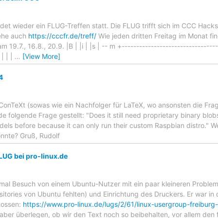
indet wieder ein FLUG-Treffen statt. Die FLUG trifft sich im CCC Hac
iehe auch
https://cccfr.de/treff/
Wie jeden dritten Freitag im Monat fi
 19.7., 16.8., 20.9. |B | |i | |s | -- m +--------------------------------
 | | |
…
[View More]
4
u ConTeXt (sowas wie ein Nachfolger für LaTeX, wo ansonsten die Fra
de folgende Frage gestellt: "Does it still need proprietary binary blobs
models before because it can only run their custom Raspbian distro.
nnte? Gruß, Rudolf
UG bei pro-linux.de
 mal Besuch von einem Ubuntu-Nutzer mit ein paar kleineren Problemen
tories von Ubuntu fehlten) und Einrichtung des Druckers. Er war in 
tossen:
https://www.pro-linux.de/lugs/2/61/linux-usergroup-freiburg-
 aber überlegen, ob wir den Text noch so beibehalten, vor allem de